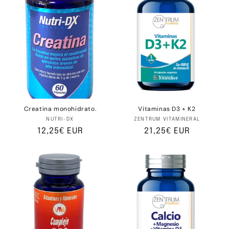
i
ó
n
:
Creatina monohidrato.
Vitaminas D3 + K2
Proveedor:
Proveedor:
NUTRI-DX
ZENTRUM VITAMINERAL
Precio
12,25€ EUR
Precio
21,25€ EUR
habitual
habitual