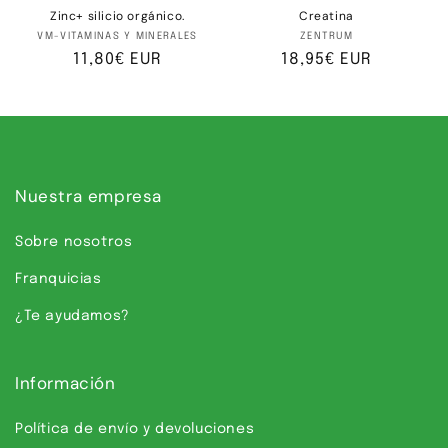
Zinc+ silicio orgánico.
Creatina
Proveedor:
Proveedor:
VM-VITAMINAS Y MINERALES
ZENTRUM
Precio
11,80€ EUR
Precio
18,95€ EUR
habitual
habitual
Nuestra empresa
Sobre nosotros
Franquicias
¿Te ayudamos?
Información
Política de envío y devoluciones