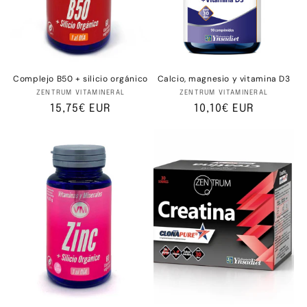
Complejo B50 + silicio orgánico
Calcio, magnesio y vitamina D3
Proveedor:
Proveedor:
ZENTRUM VITAMINERAL
ZENTRUM VITAMINERAL
Precio
15,75€ EUR
Precio
10,10€ EUR
habitual
habitual