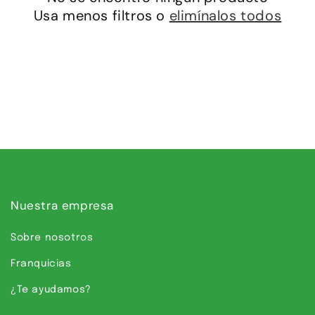
i
Usa menos filtros o
elimínalos todos
ó
n
:
Nuestra empresa
Sobre nosotros
Franquicias
¿Te ayudamos?