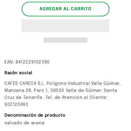
para
para
Salvado
Salvado
AGREGAR AL CARRITO
de
de
avena
avena
Ecológica
Ecológica
EAN: 8412229102380
Razón social
CAFÉS CARECA S.L. Polígono Industrial Valle Güimar,
Manzana 28, Parc 1. 38500 Valle de Güimar. Santa
Cruz de Tenerife. Tel. de Atención al Cliente:
902120492
Denominación de producto
salvado de avena