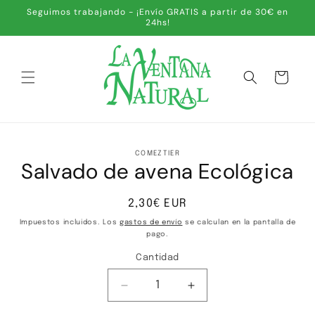
IR
Seguimos trabajando - ¡Envío GRATIS a partir de 30€ en
DIRECTAMENTE
24hs!
AL CONTENIDO
Carrito
IR
DIRECTAMENTE
COMEZTIER
A LA
Salvado de avena Ecológica
INFORMACIÓN
DEL PRODUCTO
Precio
2,30€ EUR
habitual
Impuestos incluidos. Los
gastos de envío
se calculan en la pantalla de
pago.
Cantidad
Cantidad
Reducir
Aumentar
cantidad
cantidad