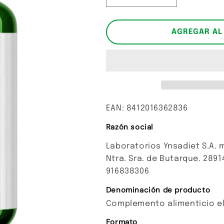
cantidad
cantidad
para
para
Levadura
Levadura
AGREGAR AL
de
de
cerveza.
cerveza.
EAN: 8412016362836
Razón social
Laboratorios Ynsadiet S.A. m
Ntra. Sra. de Butarque. 2891
916838306
Denominación de producto
Complemento alimenticio el
Formato