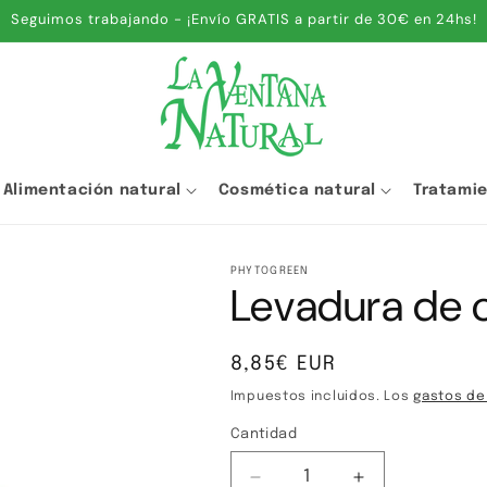
Seguimos trabajando - ¡Envío GRATIS a partir de 30€ en 24hs!
Alimentación natural
Cosmética natural
Tratami
PHYTOGREEN
Levadura de 
Precio
8,85€ EUR
habitual
Impuestos incluidos. Los
gastos de
Cantidad
Cantidad
Reducir
Aumentar