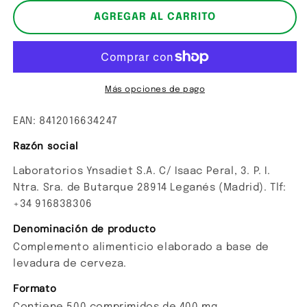
para
para
Levasol
Levasol
AGREGAR AL CARRITO
Más opciones de pago
EAN: 8412016634247
Razón social
Laboratorios Ynsadiet S.A. C/ Isaac Peral, 3. P. I.
Ntra. Sra. de Butarque 28914 Leganés (Madrid). Tlf:
+34 916838306
Denominación de producto
Complemento alimenticio elaborado a base de
levadura de cerveza.
Formato