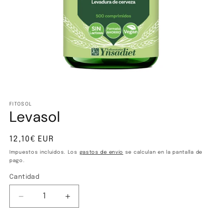
Abrir
elemento
multimedia
FITOSOL
Levasol
1
en
una
ventana
Precio
12,10€ EUR
modal
habitual
Impuestos incluidos. Los
gastos de envío
se calculan en la pantalla de
pago.
Cantidad
Cantidad
Reducir
Aumentar
cantidad
cantidad