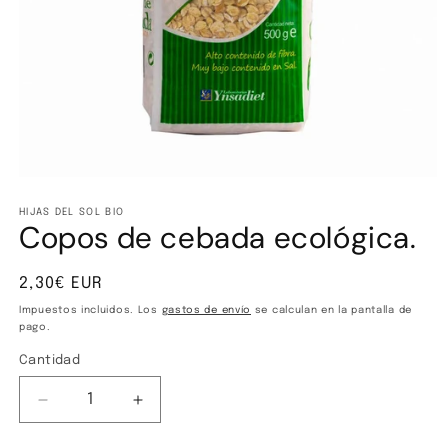
Abrir
elemento
multimedia
HIJAS DEL SOL BIO
Copos de cebada ecológica.
1
en
una
ventana
Precio
2,30€ EUR
modal
habitual
Impuestos incluidos. Los
gastos de envío
se calculan en la pantalla de
pago.
Cantidad
Cantidad
Reducir
Aumentar
cantidad
cantidad