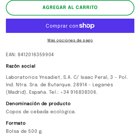
para
para
Copos
Copos
AGREGAR AL CARRITO
de
de
cebada
cebada
ecológica.
ecológica.
Más opciones de pago
EAN: 8412016359904
Razón social
Laboratorios Ynsadiet, S.A. C/ Isaac Peral, 3 – Pol.
Ind. Ntra. Sra. de Butarque. 28914 – Leganés
(Madrid). España. Tel.: +34 916838306.
Denominación de producto
Copos de cebada ecológica.
Formato
Bolsa de 500 g.