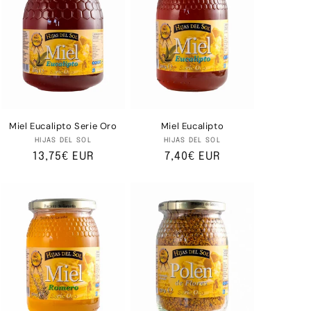
Miel Eucalipto Serie Oro
Miel Eucalipto
Proveedor:
Proveedor:
HIJAS DEL SOL
HIJAS DEL SOL
Precio
13,75€ EUR
Precio
7,40€ EUR
habitual
habitual