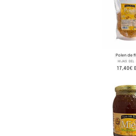
c
c
i
ó
Polen de f
Pr
HIJAS DEL
n
Precio
17,40€ 
habitu
: