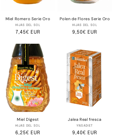
Miel Romero Serie Oro
Polen de Flores Serie Oro
Proveedor:
Proveedor:
HIJAS DEL SOL
HIJAS DEL SOL
Precio
7,45€ EUR
Precio
9,50€ EUR
habitual
habitual
Miel Digest
Jalea Real fresca
Proveedor:
Proveedor:
HIJAS DEL SOL
YNSADIET
Precio
6,25€ EUR
Precio
9,40€ EUR