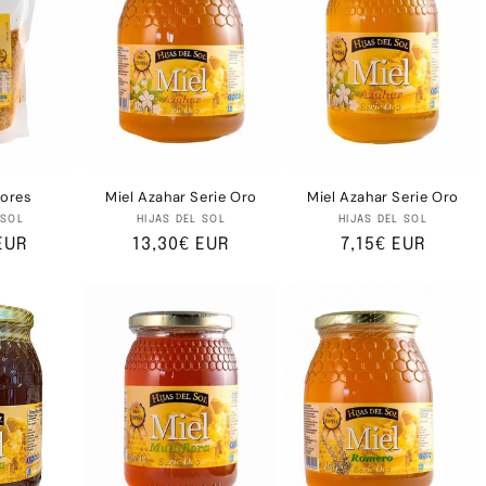
lores
Miel Azahar Serie Oro
Miel Azahar Serie Oro
oveedor:
Proveedor:
Proveedor:
 SOL
HIJAS DEL SOL
HIJAS DEL SOL
EUR
Precio
13,30€ EUR
Precio
7,15€ EUR
al
habitual
habitual