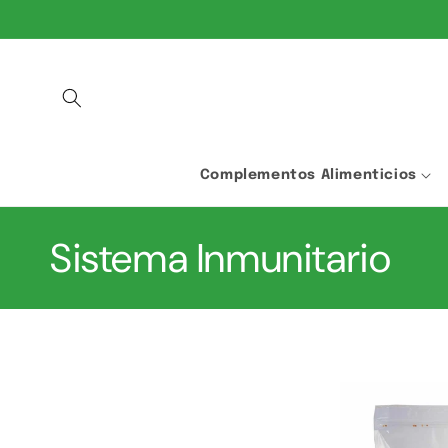
IR
DIRECTAMENTE
AL CONTENIDO
Complementos Alimenticios
C
Sistema Inmunitario
o
l
e