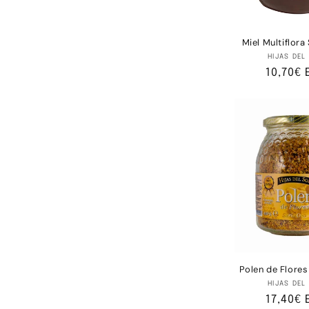
Miel Multiflora
Pr
HIJAS DEL
Precio
10,70€ 
habitu
Polen de Flores
Pr
HIJAS DEL
Precio
17,40€ 