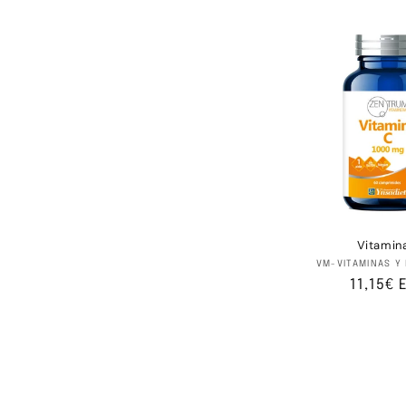
habitu
Vitamin
Pr
VM-VITAMINAS Y
Precio
11,15€ 
habitu