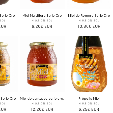
 Serie Oro
Miel Multiflora Serie Oro
Miel de Romero Serie Oro
oveedor:
Proveedor:
Proveedor:
 SOL
HIJAS DEL SOL
HIJAS DEL SOL
EUR
Precio
6,20€ EUR
Precio
13,80€ EUR
al
habitual
habitual
 Serie Oro
Miel de cantueso serie oro.
Própolis Miel
oveedor:
Proveedor:
Proveedor:
 SOL
HIJAS DEL SOL
HIJAS DEL SOL
EUR
Precio
12,20€ EUR
Precio
6,25€ EUR