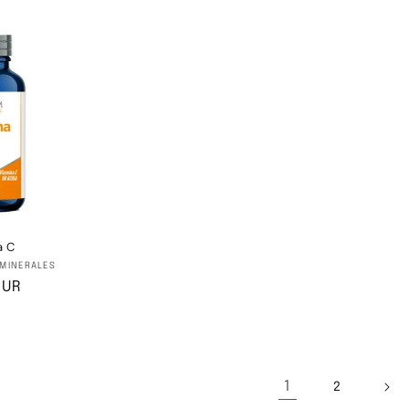
al
habitual
habitual
a C
oveedor:
 MINERALES
EUR
al
1
2