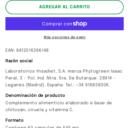
para
para
Chitosán
Chitosán
AGREGAR AL CARRITO
Más opciones de pago
EAN: 8412016366148
Razón social
Laboratorios Ynsadiet, S.A. marca Phytogreen Isaac
Peral, 3 – Pol. Ind. Ntra. Sra. De Butarque. 28914 –
Leganés (Madrid). España. Tel.: +34 916838306.
Denominación de producto
Complemento alimenticio elaborado a base de
chitosán, ciruela y vitamina C.
Formato