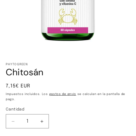
Abrir
elemento
multimedia
PHYTOGREEN
Chitosán
1
en
una
ventana
Precio
7,15€ EUR
modal
habitual
Impuestos incluidos. Los
gastos de envío
se calculan en la pantalla de
pago.
Cantidad
Cantidad
Reducir
Aumentar
cantidad
cantidad