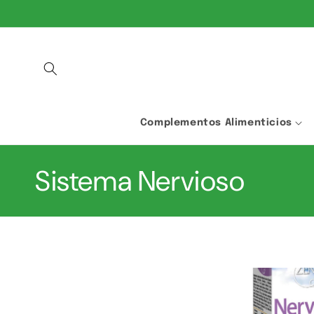
IR
DIRECTAMENTE
AL CONTENIDO
Complementos Alimenticios
C
Sistema Nervioso
o
l
e