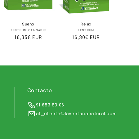
Sueño
Relax
Proveedor:
Proveedor:
ZENTRUM CANNABIS
ZENTRUM
Precio
16,35€ EUR
Precio
16,30€ EUR
habitual
habitual
Contacto
91 683 83 06
at_cliente@laventananatural.com