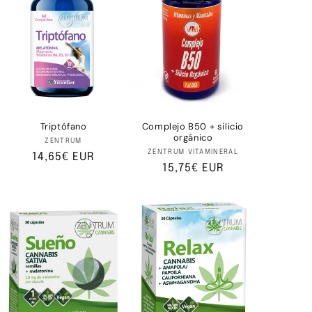
Triptófano
Complejo B50 + silicio
orgánico
Proveedor:
ZENTRUM
Proveedor:
ZENTRUM VITAMINERAL
Precio
14,65€ EUR
Precio
15,75€ EUR
habitual
habitual