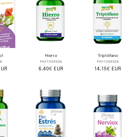
ol
Hierro
Triptófano
oveedor:
Proveedor:
Proveedor:
M
PHYTOGREEN
PHYTOGREEN
EUR
Precio
6,40€ EUR
Precio
14,15€ EUR
al
habitual
habitual