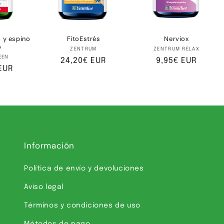
o y espino
FitoEstrés
Nerviox
o
Proveedor:
Proveedor:
ZENTRUM
ZENTRUM RELAX
oveedor:
EEN
Precio
24,20€ EUR
Precio
9,95€ EUR
EUR
habitual
habitual
l
Información
Política de envío y devoluciones
Aviso legal
Términos y condiciones de uso