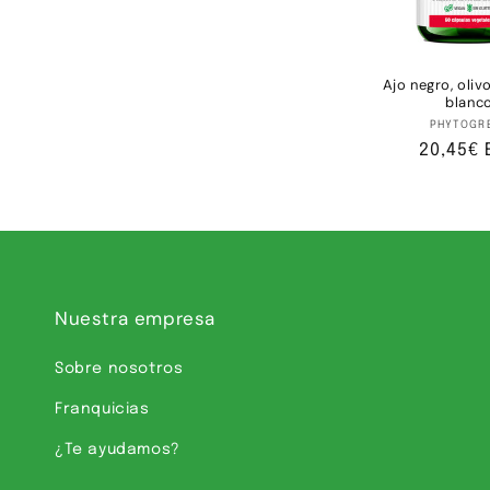
Ajo negro, oliv
blanc
Pr
PHYTOGR
Precio
20,45€ 
habitua
Nuestra empresa
Sobre nosotros
Franquicias
¿Te ayudamos?