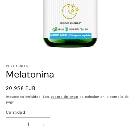
Abrir
elemento
multimedia
PHYTOGREEN
Melatonina
1
en
una
ventana
Precio
20,95€ EUR
modal
habitual
Impuestos incluidos. Los
gastos de envío
se calculan en la pantalla de
pago.
Cantidad
Cantidad
Reducir
Aumentar
cantidad
cantidad