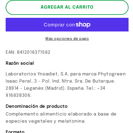
para
para
Melatonina
Melatonina
AGREGAR AL CARRITO
Más opciones de pago
EAN: 8412016371562
Razón social
Laboratorios Ynsadiet, S.A. para marca Phytogreen
Isaac Peral, 3 – Pol. Ind. Ntra. Sra. De Butarque.
28914 – Leganés (Madrid). España. Tel.: +34
916838306.
Denominación de producto
Complemento alimenticio elaborado a base de
especies vegetales y melatonina.
Formato